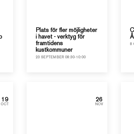
Plats för fler möjligheter
C
p
i havet - verktyg för
Å
framtidens
8 
kustkommuner
23 SEPTEMBER 08:30-10:00
19
26
OCT
NOV