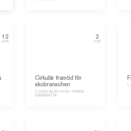
12
2
JUN
JUN
å
Cirkulär framtid för
Fr
skobranschen
1 
,
2 JUNE 09:30-15:30
VERAS
GRÄSMATTA