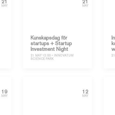
21
21
MAY
MAY
Kunskapsdag för
I
startups + Startup
k
Investment Night
w
21 MAY 12:00
INNOVATUM
21
SCIENCE PARK
19
12
MAY
MAY