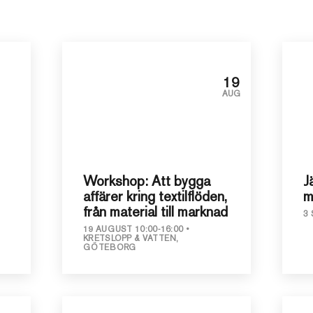
19
AUG
Workshop: Att bygga
J
affärer kring textilflöden,
m
från material till marknad
3 
19 AUGUST 10:00-16:00
KRETSLOPP & VATTEN,
GÖTEBORG