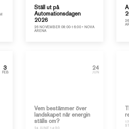
Ställ ut på
A
Automationsdagen
2
M
2026
2
A
26 NOVEMBER 08:00-16:00
NOVA
ARENA
3
24
FEB
JUN
Vem bestämmer över
T
landskapet när energin
r
ställs om?
17
S
24 JUNE 14:30