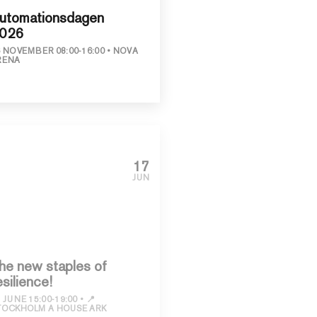
utomationsdagen
026
6 NOVEMBER 08:00-16:00
NOVA
RENA
17
JUN
he new staples of
esilience!
 JUNE 15:00-19:00
📍
TOCKHOLM A HOUSE ARK