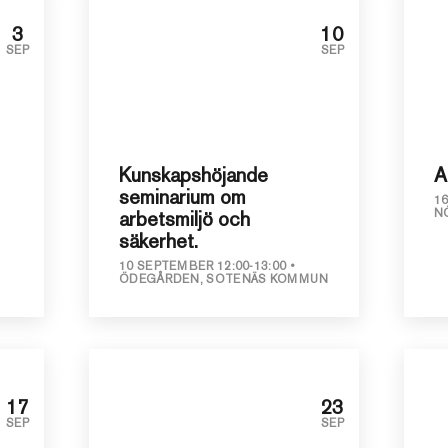
3
10
SEP
SEP
Kunskapshöjande
A
seminarium om
1
N
arbetsmiljö och
säkerhet.
10 SEPTEMBER 12:00-13:00
ÖDEGÅRDEN, SOTENÄS KOMMUN
17
23
SEP
SEP