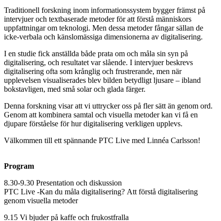
Traditionell forskning inom informationssystem bygger främst på
intervjuer och textbaserade metoder för att förstå människors
uppfattningar om teknologi. Men dessa metoder fångar sällan de
icke-verbala och känslomässiga dimensionerna av digitalisering.
I en studie fick anställda både prata om och måla sin syn på
digitalisering, och resultatet var slående. I intervjuer beskrevs
digitalisering ofta som krånglig och frustrerande, men när
upplevelsen visualiserades blev bilden betydligt ljusare – ibland
bokstavligen, med små solar och glada färger.
Denna forskning visar att vi uttrycker oss på fler sätt än genom ord.
Genom att kombinera samtal och visuella metoder kan vi få en
djupare förståelse för hur digitalisering verkligen upplevs.
Välkommen till ett spännande PTC Live med Linnéa Carlsson!
Program
8.30-9.30 Presentation och diskussion
PTC Live -Kan du måla digitalisering? Att förstå digitalisering
genom visuella metoder
9.15 Vi bjuder på kaffe och frukostfralla