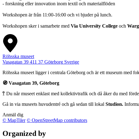
- forskning eller innovation inom textil och materialflöden
Workshopen är från 11:00-16:00 och vi bjuder på lunch.
Workshopen sker i samarbete med
Via University College
och
Warg
Röhsska museet
Vasagatan 39
411 37
Göteborg
Sverige
Röhsska museet ligger i centrala Göteborg och är ett museum med fok
🧭 Vasagatan 39, Göteborg
🚏 Du når museet enklast med kollektivtrafik och då åker du med fördel 
Gå in via museets huvudentré och gå sedan till lokal
Studion.
Inform
Anmäl dig
© MapTiler
© OpenStreetMap contributors
Organized by