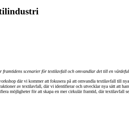
ilindustri
ramtidens scenarier för textilavfall och omvandlar det till en värdefull
 workshop där vi kommer att fokusera på att omvandla textilavfall till n
tioner av textilavfall, där vi identifierar och utvecklar nya sätt att ha
a möjligheter för att skapa en mer cirkulär framtid, där textilavfall s