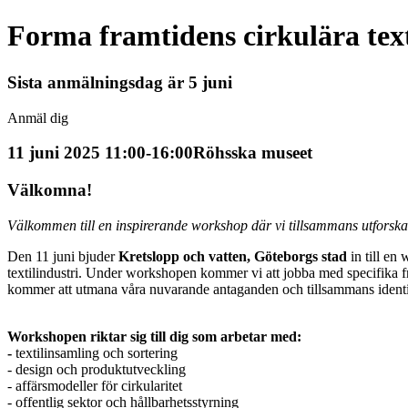
Forma framtidens cirkulära text
Sista anmälningsdag är 5 juni
Anmäl dig
11 juni 2025 11:00-16:00
Röhsska museet
Välkomna!
Välkommen till en inspirerande workshop där vi tillsammans utforskar f
Den 11 juni bjuder
Kretslopp och vatten, Göteborgs stad
in till en
textilindustri. Under workshopen kommer vi att jobba med specifika frak
kommer att utmana våra nuvarande antaganden och tillsammans identifier
Workshopen riktar sig till dig som arbetar med:
-
textilinsamling och sortering
- design och produktutveckling
- affärsmodeller för cirkularitet
- offentlig sektor och hållbarhetsstyrning