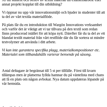
annat projekt kopplat till din utbildning?
Vi öppnar nu upp vår innovationsmiljö och bjuder in studenter till att
ta del av vårt textila materialflöde.
På plats får du en introduktion till Wargön Innovations verksamhet
och varför det är viktigt att vi tar tillvara på den textil som redan
finns producerad istället för att köpa nytt. Därefter får du ta del av ett
blandat textilt material från vårt restflöde där du får sortera ut mindre
testvolymer att använda i ditt arbete.
Vi kan inte garantera specifika plagg, materialkompositioner etc.
Materialet som tillhandahålls varierar beroende på säsong.
Antal deltagare är begränsat till 5 st per tillfälle. Först till kvarn
tillämpas men är platserna fyllda hamnar du på väntelista med chans
att få en plats om någon avbokar. Nya datum uppdateras löpande på
vår hemsida.