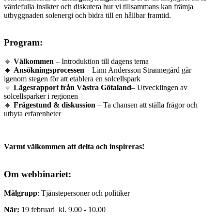
värdefulla insikter och diskutera hur vi tillsammans kan främja
utbyggnaden solenergi och bidra till en hållbar framtid.
Program:
🔹
Välkommen
– Introduktion till dagens tema
🔹
Ansökningsprocessen
– Linn Andersson Strannegård går
igenom stegen för att etablera en solcellspark
🔹
Lägesrapport från Västra Götaland
– Utvecklingen av
solcellsparker i regionen
🔹
Frågestund & diskussion
– Ta chansen att ställa frågor och
utbyta erfarenheter
Varmt välkommen att delta och inspireras!
Om webbinariet:
Målgrupp
: Tjänstepersoner och politiker
När:
19 februari kl. 9.00 - 10.00