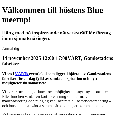
Välkommen till höstens Blue
meetup!
Häng med på inspirerande nätverksträff för företag
inom sjömatsnäringen.
Anmäl dig!
14 november 2025 12:00-17:00
VÄRT, Gamlestadens
fabriker
Vi ses i
VÄRTs
eventlokal som ligger i hjärtat av Gamlestadens
fabriker för en dag fylld av samtal, inspiration och nya
möjligheter till samarbete.
Vi startar med en god lunch och möjlighet att knyta nya kontakter.
Efter lunchen väntar en kort föreläsning om hur mat,
marknadsföring och nudging kan inspirera till beteendeförändring –
och hur du kan använda samma tänk i din egen kommunikation.
Vi kommer också hålla en praktisk workshop där vi tillsammans