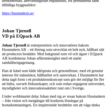
demonterbart, återvinningsbart enplanshus, för permanenta samt
tillfälliga byggnadslov.
https://husmuttern.se/
Johan Tjernell
VD på EQpack AB
Johan Tjernell
är entreprenören och innovatören bakom
Husmuttern AB – ett företag som utvecklat ett helt nytt, hållbart sätt
att producera bostäder. Med bakgrund som vd och ägare i EQpack
AB kombinerar Johan affärsmässighet med ett starkt
samhällsengagemang.
Han är känd som både idéspruta och genomförare, med ett genuint
intresse för människor, hållbarhet och samverkan. I Husmuttern har
detta tagit form i ett produktionskoncept som gör det möjligt för fler
att bidra, oavsett förkunskaper, och som redan engagerat universitet,
myndigheter och innovationsaktörer runt om i Sverige.
Under webbinariet delar Johan med sig av resan bakom Husmuttern
– från vision och motgångar till konkreta lösningar på
bostadsutmaningen. En inspirerande berättelse om att våga tänka