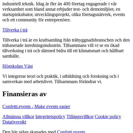
industriell teknik. Idag är fler än 400 företag engagerade i vår
verksamhet som bland annat erbjuder test- och demomiljöer, en
startupinkubator, utvecklingsprojekt, olika företagsnätverk, events
och ett community för entreprenörer.
Tillverka i trä
Tillverka i trä är en kraftsamling från träbyggnadsbranschen och den
träbaserade inredningsindustrin. Tillsammans vill vi se en ökad
tillverkning i trä och därmed bidra till ett klimatsmart och hållbart
samhälle.
Högskolan Väst
Vi integrerar teori och praktik, i utbildning och forskning och i
samverkan med arbetslivet. Tillsammans förändrar vi.
Finansieras av
Confetti.events - Make events easier
Allmänna villkor
Integritetspolicy
Tilläggsvillkor
Cookie policy
Dataöversikt
Den här sidan skapades med
Confetti.events
.