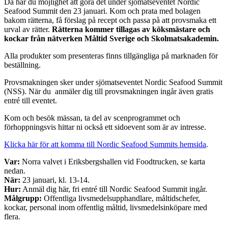
Då har du möjlighet att göra det under sjömatseventet Nordic
Seafood Summit den 23 januari. Kom och prata med bolagen
bakom rätterna, få förslag på recept och passa på att provsmaka ett
urval av rätter.
Rätterna kommer tillagas av köksmästare och
kockar från nätverken Måltid Sverige och Skolmatsakademin.
Alla produkter som presenteras finns tillgängliga på marknaden för
beställning.
Provsmakningen sker under sjömatseventet Nordic Seafood Summit
(NSS). När du anmäler dig till provsmakningen ingår även gratis
entré till eventet.
Kom och besök mässan, ta del av scenprogrammet och
förhoppningsvis hittar ni också ett sidoevent som är av intresse.
Klicka här för att komma till Nordic Seafood Summits hemsida
.
Var:
Norra valvet i Eriksbergshallen vid Foodtrucken, se karta
nedan.
När:
23 januari, kl. 13-14.
Hur:
Anmäl dig här, fri entré till Nordic Seafood Summit ingår.
Målgrupp:
Offentliga livsmedelsupphandlare, måltidschefer,
kockar, personal inom offentlig måltid, livsmedelsinköpare med
flera.