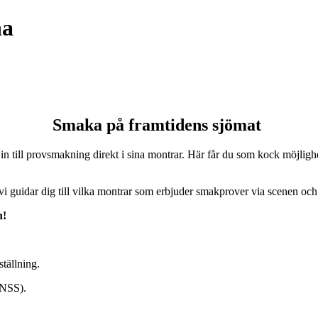
na
Smaka på framtidens sjömat
n till provsmakning direkt i sina montrar. Här får du som kock möjlighet
 vi guidar dig till vilka montrar som erbjuder smakprover via scenen och
n!
tällning.
(NSS).