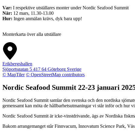
Var:
I respektive utställares monter under Nordic Seafood Summit
När:
12 mars, 11.30-13.00
Hur:
Ingen anmälan krävs, dyk bara upp!
Monterkarta över alla utställare
Erikbergshallen
Sjöportsgatan 5
417 64
Göteborg
Sverige
© MapTiler
© OpenStreetMap contributors
Nordic Seafood Summit 22-23 januari 202
Nordic Seafood Summit samlar den svenska och den nordiska sjömatsbran
gemensamt kan möta de hållbarhetsutmaningar vi står inför och hur vi
Nordic Seafood Summit är icke-vinstdrivande, ägs av Nordiska fiskm
Bakom arrangemanget står Finnvacum, Innovatum Science Park, Väst