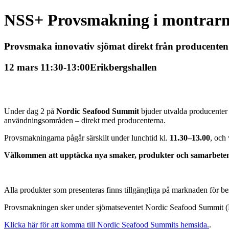
NSS+ Provsmakning i montrar
Provsmaka innovativ sjömat direkt från producenten
12 mars 11:30-13:00
Erikbergshallen
Under dag 2 på
Nordic Seafood Summit
bjuder utvalda producenter i
användningsområden – direkt med producenterna.
Provsmakningarna pågår särskilt under lunchtid kl.
11.30–13.00
, och
Välkommen att upptäcka nya smaker, produkter och samarbete
Alla produkter som presenteras finns tillgängliga på marknaden för bes
Provsmakningen sker under sjömatseventet Nordic Seafood Summit 
Klicka här för att komma till Nordic Seafood Summits hemsida.
.