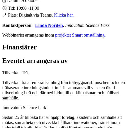
🗓️ Datum: 9 oktober
🕒 Tid: 10:00 -11:00
📍 Plats: Digitalt via Teams.
Klicka här.
Kontaktperson -
Linda Nordén
,
Innovatum Science Park
Webbinariet arrangeras inom
projektet Smart omställning
.
Finansiärer
Eventet arrangeras av
Tillverka i Trä
Tillverka i trä är en kraftsamling från träbyggnadsbranschen och den
träbaserade inredningsindustrin. Tillsammans vill vi se en ökad
tillverkning i trä och därmed bidra till ett klimatsmart och hållbart
samhälle.
Innovatum Science Park
Sedan 25 år tillbaka har vi hjälpt företag, akademi och samhälle att
mötas, samarbeta och utveckla hållbara innovationer, främst inom
industriell teknik. Idag är fler än 400 företag engagerade i vår