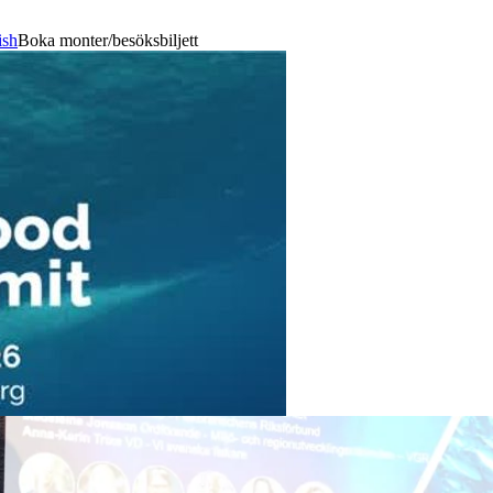
ish
Boka monter/besöksbiljett