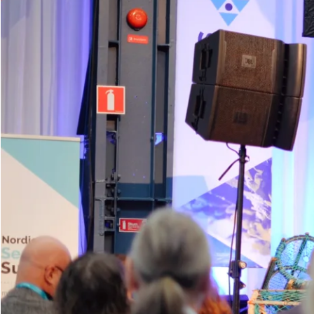
Nordic Seafood Summit 2026
Mötesplatsen för sjömatens hela värdekedja
Boka monter/besöksbiljett
11-12 mars
Eriksbergshallen
Stort tack till alla partners, utställare, sponsorer, fin
Läs den digitala mässtidningen för NSS 2026 här
Frågor?
Varmt välkommen att höra av dig!
Maila
info@nordicseafoodsummit.se
eller kontakta:
Mässa:
Emelie Hennström, 0763-904677
emelie.hennstrom@innova