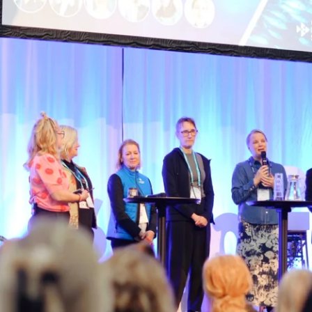
ansiärer och besökare!
tum.se