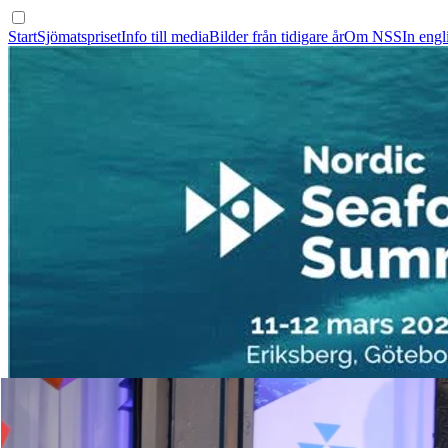
Start
Sjömatspriset
Info till media
Bilder från tidigare år
Om NSS
In engl