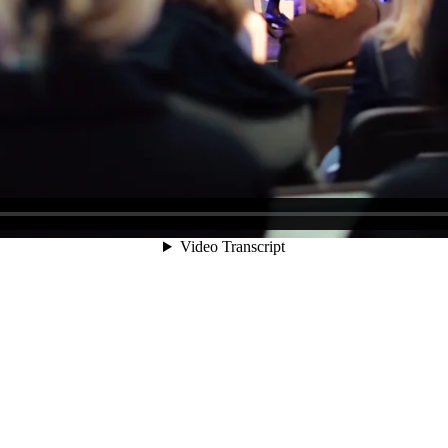
m
tum.se
info@nordicseafoodsummit.se