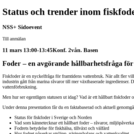
Status och trender inom fiskfode
NSS+ Sidoevent
Till anmälan
11 mars 13:00-13:45
Konf. 2vån. Basen
Foder – en avgörande hållbarhetsfråga för
Fiskfoder är en nyckelfråga för framtidens vattenbruk. När allt fler vi
industrin gått från marina råvaror till mer växtbaserade ingredienser
vattenförbrukning.
Men hur ser egentligen statusen ut idag? Vad är ett hållbart fiskfoder
Under denna presentation får du en faktabaserad och aktuell genomgå
Status för fiskfoder i Sverige och Norden
Vad som kännetecknar ett hållbart foder – råvaror, miljöpåverkan
Fodrets betydelse för fiskhälsa, tillväxt och välfärd
Hur fodret påverkar utsläpp, näringsbalans och vattenkvalitet