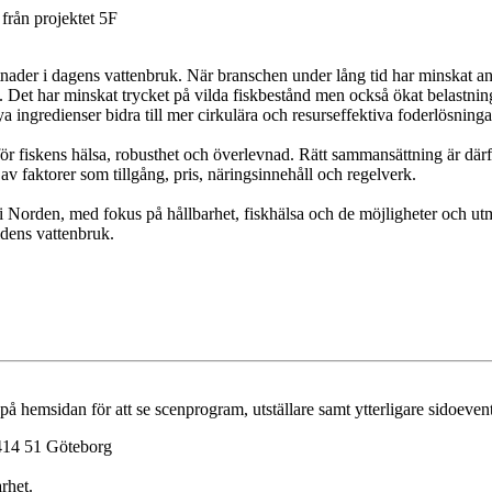
 från projektet 5F
nader i dagens vattenbruk. När branschen under lång tid har minskat an
ing. Det har minskat trycket på vilda fiskbestånd men också ökat belastni
ingredienser bidra till mer cirkulära och resurseffektiva foderlösninga
 för fiskens hälsa, robusthet och överlevnad. Rätt sammansättning är dä
av faktorer som tillgång, pris, näringsinnehåll och regelverk.
t i Norden, med fokus på hållbarhet, fiskhälsa och de möjligheter och u
idens vattenbruk.
på hemsidan för att se scenprogram, utställare samt ytterligare sidoevent
 414 51 Göteborg
rhet.