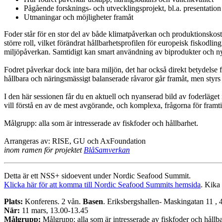
Pågående forsknings- och utvecklingsprojekt, bl.a. presentation
Utmaningar och möjligheter framåt
Foder står för en stor del av både klimatpåverkan och produktionskost
större roll, vilket förändrat hållbarhetsprofilen för europeisk fiskodl
miljöpåverkan. Samtidigt kan smart användning av biprodukter och nya 
Fodret påverkar dock inte bara miljön, det har också direkt betydelse
hållbara och näringsmässigt balanserade råvaror går framåt, men styrs 
I den här sessionen får du en aktuell och nyanserad bild av foderläge
vill förstå en av de mest avgörande, och komplexa, frågorna för framt
Målgrupp: alla som är intresserade av fiskfoder och hållbarhet.
Arrangeras av: RISE, GU och AxFoundation
inom ramen för projektet
BlåSamverkan
Detta är ett NSS+ sidoevent under Nordic Seafood Summit.
Klicka här för att komma till Nordic Seafood Summits hemsida
. Kika 
Plats:
Konferens. 2 vån.
Basen
. Eriksbergshallen- Maskingatan 11 ,
När:
11 mars, 13.00-13.45
Målgrupp:
Målgrupp: alla som är intresserade av fiskfoder och hållba