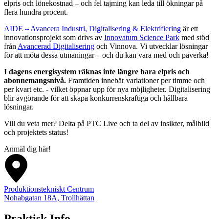
elpris och lönekostnad – och fel tajming kan leda till ökningar på
flera hundra procent.
AIDE – Avancera Industri, Digitalisering & Elektrifiering
är ett
innovationsprojekt som drivs av
Innovatum Science Park
med stöd
från
Avancerad Digitalisering
och Vinnova. Vi utvecklar lösningar
för att möta dessa utmaningar – och du kan vara med och påverka!
I dagens energisystem räknas inte längre bara elpris och
abonnemangsnivå.
Framtiden innebär variationer per timme och
per kvart etc. - vilket öppnar upp för nya möjligheter. Digitalisering
blir avgörande för att skapa konkurrenskraftiga och hållbara
lösningar.
Vill du veta mer? Delta på PTC Live och ta del av insikter, målbild
och projektets status!
Anmäl dig här!
Produktionstekniskt Centrum
Nohabgatan 18A, Trollhättan
Praktisk Info