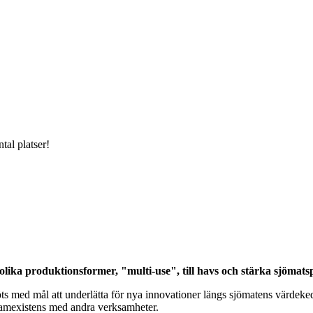
al platser!
olika produktionsformer, "multi-use", till havs och stärka sjömat
ts med mål att underlätta för nya innovationer längs sjömatens värdeke
i samexistens med andra verksamheter.