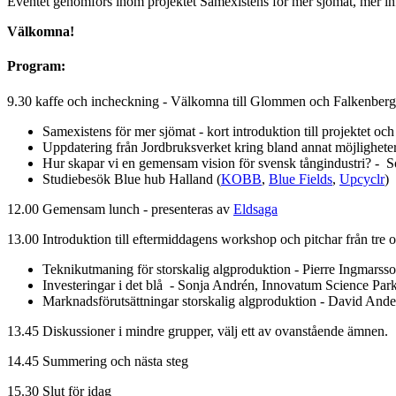
Eventet genomförs inom projektet Samexistens för mer sjömat, mer i
Välkomna!
Program:
9.30 kaffe och incheckning - Välkomna till Glommen och Falkenberg
Samexistens för mer sjömat - kort introduktion till projektet 
Uppdatering från Jordbruksverket kring bland annat möjligheter
Hur skapar vi en gemensam vision för svensk tångindustri? - 
Studiebesök Blue hub Halland (
KOBB
,
Blue Fields
,
Upcyclr
)
12.00 Gemensam lunch - presenteras av
Eldsaga
13.00 Introduktion till eftermiddagens workshop och pitchar från tre 
Teknikutmaning för storskalig algproduktion - Pierre Ingmarsso
Investeringar i det blå - Sonja Andrén, Innovatum Science Par
Marknadsförutsättningar storskalig algproduktion - David And
13.45 Diskussioner i mindre grupper, välj ett av ovanstående ämnen.
14.45 Summering och nästa steg
15.30 Slut för idag