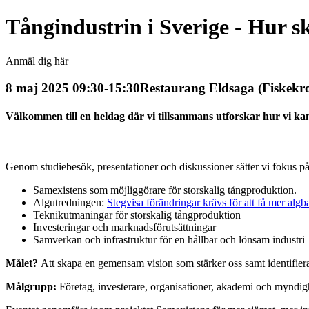
Tångindustrin i Sverige - Hur s
Anmäl dig här
8 maj 2025 09:30-15:30
Restaurang Eldsaga (Fiskekr
Välkommen till en heldag där vi tillsammans utforskar hur vi k
Genom studiebesök, presentationer och diskussioner sätter vi fokus på
Samexistens som möjliggörare för storskalig tångproduktion.
Algutredningen:
Stegvisa förändringar krävs för att få mer alg
Teknikutmaningar för storskalig tångproduktion
Investeringar och marknadsförutsättningar
Samverkan och infrastruktur för en hållbar och lönsam industri
Målet?
Att skapa en gemensam vision som stärker oss samt identifiera k
Målgrupp:
Företag, investerare, organisationer, akademi och myndighe