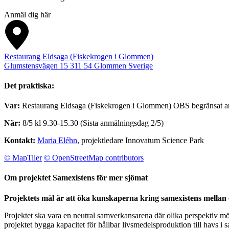
Anmäl dig här
Restaurang Eldsaga (Fiskekrogen i Glommen)
Glumstensvägen 15
311 54
Glommen
Sverige
Det praktiska:
Var:
Restaurang Eldsaga (Fiskekrogen i Glommen) OBS begränsat ant
När:
8/5 kl 9.30-15.30
(Sista anmälningsdag 2/5)
Kontakt:
Maria Eléhn
, projektledare Innovatum Science Park
© MapTiler
© OpenStreetMap contributors
Om projektet Samexistens för mer sjömat
Projektets mål är att öka kunskaperna kring samexistens mellan 
Projektet ska vara en neutral samverkansarena där olika perspektiv mö
projektet bygga kapacitet för hållbar livsmedelsproduktion till havs 