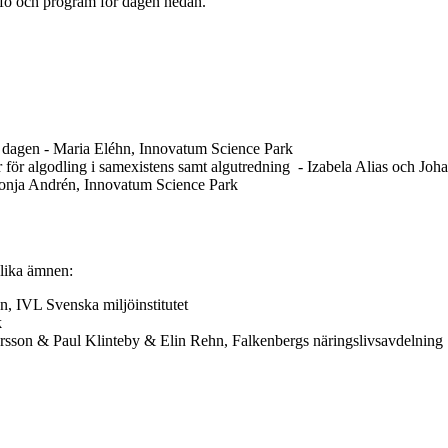
nfo och program för dagen nedan.
och dagen - Maria Eléhn, Innovatum Science Park
 för algodling i samexistens samt algutredning - Izabela Alias och Joh
Sonja Andrén, Innovatum Science Park
olika ämnen:
n, IVL Svenska miljöinstitutet
k
ersson & Paul Klinteby & Elin Rehn, Falkenbergs näringslivsavdelning