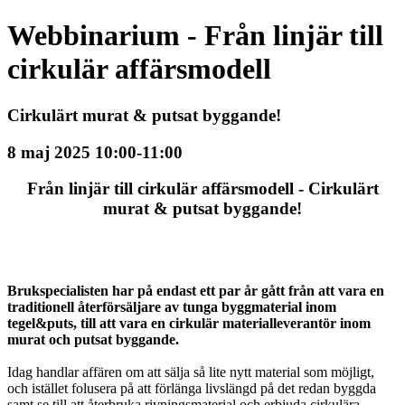
Webbinarium - Från linjär till
cirkulär affärsmodell
Cirkulärt murat & putsat byggande!
8 maj 2025 10:00-11:00
Från linjär till cirkulär affärsmodell - Cirkulärt
murat & putsat byggande!
Brukspecialisten har på endast ett par år gått från att vara en
traditionell återförsäljare av tunga byggmaterial inom
tegel&puts, till att vara en cirkulär materialleverantör inom
murat och putsat byggande.
Idag handlar affären om att sälja så lite nytt material som möjligt,
och istället folusera på att förlänga livslängd på det redan byggda
samt se till att återbruka rivningsmaterial och erbjuda cirkulära