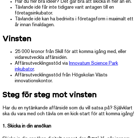
Har du fler bra idéer? Det går bra att skicka in fler än en.
Tävlande idé får inte tidigare varit antagen till en
företagsinkubator.
Tävlande idé kan ha bedrivits i företagsform i maximalt ett
år innan finaldagen.
Vinsten
25 000 kronor från Skill för att komma igång med, eller
vidareutveckla affärsidén.
Affärsutvecklingsstöd via
Innovatum Science Park
inkubator
.
Affärsutvecklingsstöd från Högskolan Västs
innovationskontor.
Steg för steg mot vinsten
Har du en nytänkande affärsidé som du vill satsa på? Självklart
ska du vara med och tävla om en kick-start för att komma igång!
1. Skicka in din ansökan