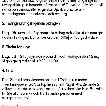
Skicka in din ansökan digitalt senast den
3 maj.
Vi går igenom
tävlingsbidragen löpande, så vänta inte! Du väljer själv om du vill
skriva på svenska eller engelska. Självklart hanterar vi
ansökningarna med säkerhet och omsorg.
2. Tävlingsjuryn går igenom bidragen
Dags för juryn att gå igenom alla bidrag och välja ut de som går
vidare i tävlingen. Du får besked den
5 maj
om du gått vidare.
3. Pitcha för juryn
Dags att träffa juryn och pitcha din idé! Tisdagen den
12 maj
någon gång mellan kl. 12.30 - 16.00
.
4. Final
Den
21 maj
koras vinnaren på scen i Trollhättan under
investeringseventet Startup Investment Night. Alla tävlande är
välkomna att delta, oavsett om du gått vidare eller inte. Ett roligt
tillfälle att nätverka och träffa andra personer med
entreprenörsdriv!