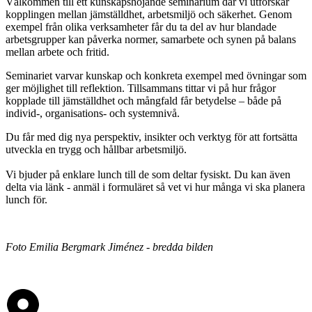
Välkommen till ett kunskapshöjande seminarium där vi utforskar
kopplingen mellan jämställdhet, arbetsmiljö och säkerhet. Genom
exempel från olika verksamheter får du ta del av hur blandade
arbetsgrupper kan påverka normer, samarbete och synen på balans
mellan arbete och fritid.
Seminariet varvar kunskap och konkreta exempel med övningar som
ger möjlighet till reflektion. Tillsammans tittar vi på hur frågor
kopplade till jämställdhet och mångfald får betydelse – både på
individ-, organisations- och systemnivå.
Du får med dig nya perspektiv, insikter och verktyg för att fortsätta
utveckla en trygg och hållbar arbetsmiljö.
Vi bjuder på enklare lunch till de som deltar fysiskt. Du kan även
delta via länk - anmäl i formuläret så vet vi hur många vi ska planera
lunch för.
Foto Emilia Bergmark Jiménez - bredda bilden