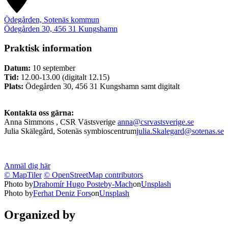
Ödegården, Sotenäs kommun
Ödegården 30, 456 31 Kungshamn
Praktisk information
Datum:
10 september
Tid:
12.00-13.00 (digitalt 12.15)
Plats:
Ödegården 30, 456 31 Kungshamn samt digitalt
Kontakta oss gärna:
Anna Simmons , CSR Västsverige
anna@csrvastsverige.se
Julia Skälegård, Sotenäs symbioscentrum
julia.Skalegard@sotenas.se
Anmäl dig här
© MapTiler
© OpenStreetMap contributors
Photo by
Drahomír Hugo Posteby-Mach
on
Unsplash
Photo by
Ferhat Deniz Fors
on
Unsplash
Organized by