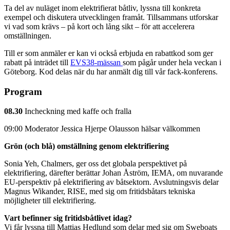
Ta del av nuläget inom elektrifierat båtliv, lyssna till konkreta
exempel och diskutera utvecklingen framåt. Tillsammans utforskar
vi vad som krävs – på kort och lång sikt – för att accelerera
omställningen.
Till er som anmäler er kan vi också erbjuda en rabattkod som ger
rabatt på inträdet till
EVS38-mässan
som pågår under hela veckan i
Göteborg. Kod delas när du har anmält dig till vår fack-konferens.
Program
08.30
Incheckning med kaffe och fralla
09:00 Moderator Jessica Hjerpe Olausson hälsar välkommen
Grön (och blå) omställning genom elektrifiering
Sonia Yeh, Chalmers, ger oss det globala perspektivet på
elektrifiering, därefter berättar Johan Åström, IEMA, om nuvarande
EU-perspektiv på elektrifiering av båtsektorn. Avslutningsvis delar
Magnus Wikander, RISE, med sig om fritidsbåtars tekniska
möjligheter till elektrifiering.
Vart befinner sig fritidsbåtlivet idag?
Vi får lyssna till Mattias Hedlund som delar med sig om Sweboats