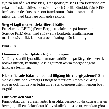
syn på hur båtlivet mår idag, Transportstyrelsens Lina Petersson om
rykande färska båtlivsundersökning och Cecilia Strokirk från RISE
berättar om de slutsatser som framkommit från ett stort antal
intervjuer med båtägare och andra aktörer.
Steg vi tagit mot ett elektrifierat båtliv
Projektet go:LEIF ( (Peter Berg, projektledare på Innovatum
Science Park) delar med sig av sina konkreta resultat såsom
marknadsöversikt, laddkarta och lösningar för laddning
Fikapaus
Hamnen som laddplats idag och imorgon
Vi får lyssna till fyra olika hamnars laddlösningar längs den svensk-
norska kusten, befintliga lösningar men också morgondagens
tänkbara lösningar.
Elektrifierade båtar- en oanad tillgång för energisystemet
10 min
Volvo Penta och Varbergs Energi berättar om sitt projekt kring
elbåtar och hur de kan bidra till ett stärkt energisystem genom boat-
to-grid.
Hur, vem och vad?
Paneldebatt där representanter från olika perspektiv diskuterar hur en
övergång till ett elektrifierat båtliv skulle kunna se ut, vem kan göra