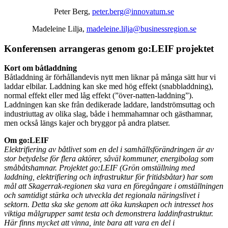
Peter Berg,
peter.berg@innovatum.se
Madeleine Lilja,
madeleine.lilja@businessregion.se
Konferensen arrangeras genom go:LEIF projektet
Kort om båtladdning
Båtladdning är förhållandevis nytt men liknar på många sätt hur vi
laddar elbilar. Laddning kan ske med hög effekt (snabbladdning),
normal effekt eller med låg effekt (”över-natten-laddning”).
Laddningen kan ske från dedikerade laddare, landströmsuttag och
industriuttag av olika slag, både i hemmahamnar och gästhamnar,
men också längs kajer och bryggor på andra platser.
Om go:LEIF
Elektrifiering av båtlivet som en del i samhällsförändringen är av
stor betydelse för flera aktörer, såväl kommuner, energibolag som
småbåtshamnar. Projektet go:LEIF (Grön omställning med
laddning, elektrifiering och infrastruktur för fritidsbåtar) har som
mål att Skagerrak-regionen ska vara en föregångare i omställningen
och samtidigt stärka och utveckla det regionala näringslivet i
sektorn. Detta ska ske genom att öka kunskapen och intresset hos
viktiga målgrupper samt testa och demonstrera laddinfrastruktur.
Här finns mycket att vinna, inte bara att vara en del i