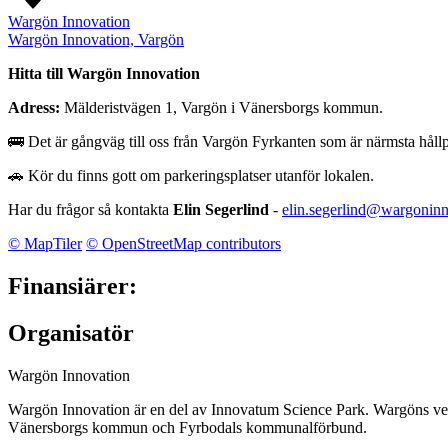
Wargön Innovation
Wargön Innovation, Vargön
Hitta till Wargön Innovation
Adress:
Mälderistvägen 1, Vargön i Vänersborgs kommun.
🚌 Det är gångväg till oss från Vargön Fyrkanten som är närmsta hållp
🚗 Kör du finns gott om parkeringsplatser utanför lokalen.
Har du frågor så kontakta
Elin Segerlind
-
elin.segerlind@wargoninn
© MapTiler
© OpenStreetMap contributors
Finansiärer:
Organisatör
Wargön Innovation
Wargön Innovation är en del av Innovatum Science Park. Wargöns verk
Vänersborgs kommun och Fyrbodals kommunalförbund.