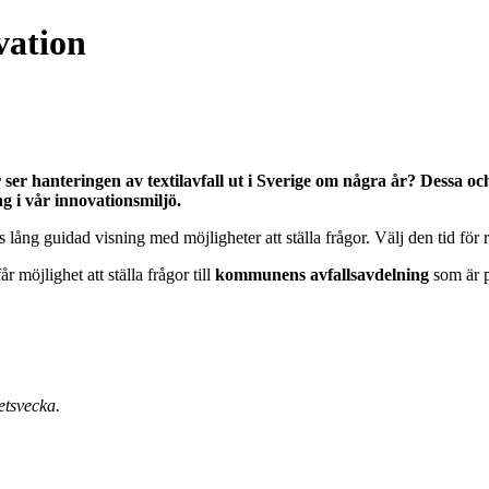
vation
r hanteringen av textilavfall ut i Sverige
om några år
? Dessa oc
 i vår innovationsmiljö.
lång guidad visning med möjligheter att ställa frågor. Välj den tid för 
 möjlighet att ställa frågor till
kommunens avfallsavdelning
som är på
tsvecka.