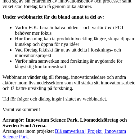
med sig av sin erfarenhet av innovationsbehov och processer samt
vilket stöd företag kan få genom olika aktörer.
Under webbinariet får du bland annat ta del av:
Varför FOU bara är halva bilden – och varför
I:et
i FOI
behöver mer fokus
Hur forskning kan ta produktutveckling längre, skapa djupare
kunskap och öppna för nya idéer
Vad företag faktiskt får ut av att delta i forsknings- och
innovationsprojekt
Varför nära samverkan med forskning är avgörande för
långsiktig konkurrenskraft
Webbinariet vänder sig till företag, innovationsledare och andra
aktörer inom livsmedelssektorn som vill stärka sitt innovationsarbete
och få bättre utväxling på forskning.
Tid för frågor och dialog ingår i slutet av webbinariet.
Varmt välkommen!
Arrangör: Innovatum Science Park, Livsmedelsföretag och
Sweden Food Arena.
Arrangeras inom projektet
Blå samverkan | Projekt | Innovatum
Science Park
.