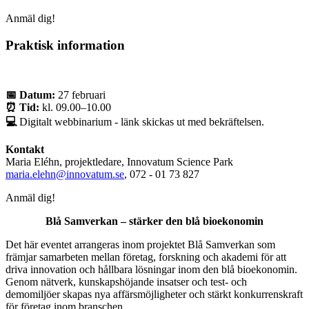
Anmäl dig!
Praktisk information
📅 Datum:
27 februari
⏰ Tid:
kl. 09.00–10.00
💻
Digitalt webbinarium - länk skickas ut med bekräftelsen.
Kontakt
Maria Eléhn, projektledare, Innovatum Science Park
maria.elehn@innovatum.se
, 072 - 01 73 827
Anmäl dig!
Blå Samverkan – stärker den blå bioekonomin
Det här eventet arrangeras inom projektet Blå Samverkan som
främjar samarbeten mellan företag, forskning och akademi för att
driva innovation och hållbara lösningar inom den blå bioekonomin.
Genom nätverk, kunskapshöjande insatser och test- och
demomiljöer skapas nya affärsmöjligheter och stärkt konkurrenskraft
för företag inom branschen.