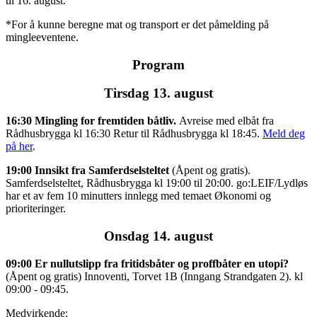
til 16. august.
*For å kunne beregne mat og transport er det påmelding på
mingleeventene.
Program
Tirsdag 13. august
‍‍16:30
Mingling for fremtiden båtliv.
Avreise med elbåt fra
Rådhusbrygga kl 16:30 Retur til Rådhusbrygga kl 18:45.
Meld deg
på her
.
19:00 Innsikt fra Samferdselsteltet
‍
(Åpent og gratis).
Samferdselsteltet, Rådhusbrygga kl 19:00 til 20:00‍. go:LEIF/Lydløs
har et av fem 10 minutters innlegg med temaet Økonomi og
prioriteringer.
Onsdag 14. august‍‍
09:00 Er nullutslipp fra fritidsbåter og proffbåter en utopi?‍
(Åpent og gratis) Innoventi, Torvet 1B (Inngang Strandgaten 2). kl
09:00 - 09:45‍.
Medvirkende: