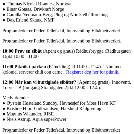
● Thomas Nicolai Bjønnes, Norboat
● Einar Gotaas, Drivkraft Norge
● Camilla Neumann-Berg, Plug og Norsk elbåtforening
● Dag Erlend Skaug, NMF
Programleder er Peder Tellefsdal, Innoventi og Elbåtnettverket
Programleder er Peder Tellefsdal, Innoventi og Elbåtnettverket.
10:00 Prøv en elbåt
(Åpent og gratis) Rådhusbrygga (Rådhusgaten
16)kl 10:00 - 11:00
11:00 Piknik i parken‍
(Påmelding) kl 11:00 - 11:45‍. Tyholmen
kolonial serverer chili con carne.
Registrer deg her for piknik
.
12:00 Når kan vi hurtiglade elbåter?‍
(Åpent og gratis). Innoventi,
Torvet 1B (Inngang Strandgaten 2) kl 12:00 - 12:45‍.
Medvirkende:
● Øystein Høsteland Sundby, Havnesjef for Moss Havn KF
● Kristine Hjort-Gulbrandsen, Hafslund Rådgivning
● Magnus Wikander, RISE
● Niels Astrup, Aqua superPower
Programleder er Peder Tellefsdal, Innoventi og Elbåtnettverket