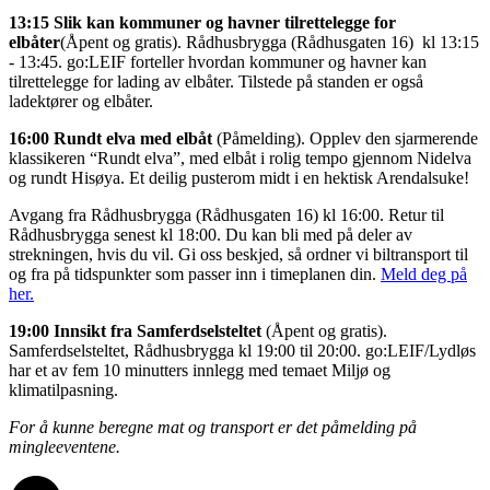
13:15 Slik kan kommuner og havner tilrettelegge for
elbåter‍
(Åpent og gratis). Rådhusbrygga (Rådhusgaten 16) kl 13:15
- 13:45‍. go:LEIF forteller hvordan kommuner og havner kan
tilrettelegge for lading av elbåter. Tilstede på standen er også
ladektører og elbåter.
16:00 Rundt elva med elbåt‍
(Påmelding). Opplev den sjarmerende
klassikeren “Rundt elva”, med elbåt i rolig tempo gjennom Nidelva
og rundt Hisøya. Et deilig pusterom midt i en hektisk Arendalsuke!
Avgang fra Rådhusbrygga (Rådhusgaten 16) kl 16:00. Retur til
Rådhusbrygga senest kl 18:00. Du kan bli med på deler av
strekningen, hvis du vil. Gi oss beskjed, så ordner vi biltransport til
og fra på tidspunkter som passer inn i timeplanen din.
Meld deg på
her.
19:00 Innsikt fra Samferdselsteltet
(Åpent og gratis).
Samferdselsteltet, Rådhusbrygga kl 19:00 til 20:00. go:LEIF/Lydløs
har et av fem 10 minutters innlegg med temaet Miljø og
klimatilpasning.
For å kunne beregne mat og transport er det påmelding på
mingleeventene.