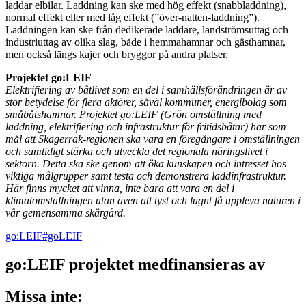
laddar elbilar. Laddning kan ske med hög effekt (snabbladdning),
normal effekt eller med låg effekt (”över-natten-laddning”).
Laddningen kan ske från dedikerade laddare, landströmsuttag och
industriuttag av olika slag, både i hemmahamnar och gästhamnar,
men också längs kajer och bryggor på andra platser.
Projektet go:LEIF
Elektrifiering av båtlivet som en del i samhällsförändringen är av
stor betydelse för flera aktörer, såväl kommuner, energibolag som
småbåtshamnar. Projektet go:LEIF (Grön omställning med
laddning, elektrifiering och infrastruktur för fritidsbåtar) har som
mål att Skagerrak-regionen ska vara en föregångare i omställningen
och samtidigt stärka och utveckla det regionala näringslivet i
sektorn. Detta ska ske genom att öka kunskapen och intresset hos
viktiga målgrupper samt testa och demonstrera laddinfrastruktur.
Här finns mycket att vinna, inte bara att vara en del i
klimatomställningen utan även att tyst och lugnt få uppleva naturen i
vår gemensamma skärgård.
go:LEIF
#goLEIF
go:LEIF projektet medfinansieras av
Missa inte: