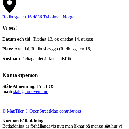
Rådhusgaten 16
4836
Tyholmen
Norge
Vi ses!
Datum och tid:
Tirsdag 13. og onsdag 14. august
Plats:
Arendal, Rådhusbrygga (Rådhusgaten 16)
Kostnad:
Deltagandet är kostnadsfritt.
Kontaktperson
Ståle Almenning,
LYDLÖS
mail:
stale@innoventi.no
© MapTiler
© OpenStreetMap contributors
Kort om båtladdning
Båtladdning är förhållandevis nytt men liknar på många sätt hur vi