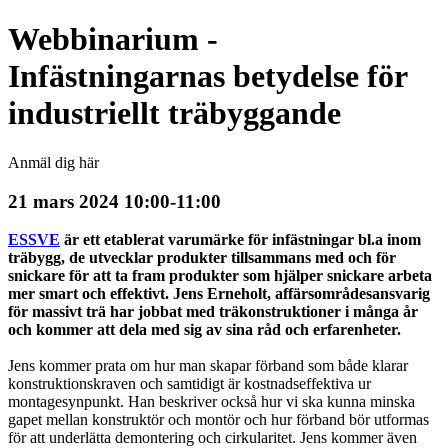
Webbinarium -
Infästningarnas betydelse för
industriellt träbyggande
Anmäl dig här
21 mars 2024 10:00-11:00
ESSVE
är ett etablerat varumärke för infästningar bl.a inom
träbygg, de utvecklar produkter tillsammans med och för
snickare för att ta fram produkter som hjälper snickare arbeta
mer smart och effektivt. Jens Erneholt, affärsområdesansvarig
för massivt trä har jobbat med träkonstruktioner i många år
och kommer att dela med sig av sina råd och erfarenheter.
Jens kommer prata om hur man skapar förband som både klarar
konstruktionskraven och samtidigt är kostnadseffektiva ur
montagesynpunkt. Han beskriver också hur vi ska kunna minska
gapet mellan konstruktör och montör och hur förband bör utformas
för att underlätta demontering och cirkularitet. Jens kommer även