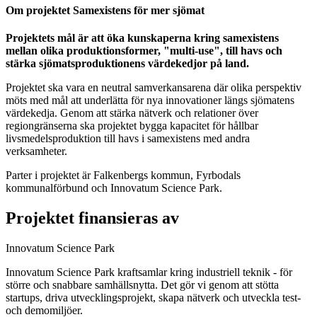
Om projektet Samexistens för mer sjömat
Projektets mål är att öka kunskaperna kring samexistens
mellan olika produktionsformer, "multi-use", till havs och
stärka sjömatsproduktionens värdekedjor på land.
Projektet ska vara en neutral samverkansarena där olika perspektiv
möts med mål att underlätta för nya innovationer längs sjömatens
värdekedja. Genom att stärka nätverk och relationer över
regiongränserna ska projektet bygga kapacitet för hållbar
livsmedelsproduktion till havs i samexistens med andra
verksamheter.
Parter i projektet är Falkenbergs kommun, Fyrbodals
kommunalförbund och Innovatum Science Park.
Projektet finansieras av
Innovatum Science Park
Innovatum Science Park kraftsamlar kring industriell teknik - för
större och snabbare samhällsnytta. Det gör vi genom att stötta
startups, driva utvecklingsprojekt, skapa nätverk och utveckla test-
och demomiljöer.