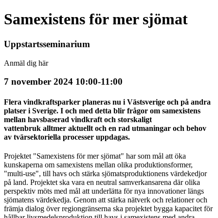
Samexistens för mer sjömat
Uppstartsseminarium
Anmäl dig här
7 november 2024 10:00-11:00
Flera vindkraftsparker planeras nu i Västsverige och på andra
platser i Sverige. I och med detta blir frågor om samexistens
mellan havsbaserad vindkraft och storskaligt
vattenbruk alltmer aktuellt och en rad utmaningar och behov
av tvärsektoriella processer uppdagas.
Projektet "Samexistens för mer sjömat" har som mål att öka
kunskaperna om samexistens mellan olika produktionsformer,
"multi-use", till havs och stärka sjömatsproduktionens värdekedjor
på land. Projektet ska vara en neutral samverkansarena där olika
perspektiv möts med mål att underlätta för nya innovationer längs
sjömatens värdekedja. Genom att stärka nätverk och relationer och
främja dialog över regiongränserna ska projektet bygga kapacitet för
hållbar livsmedelsproduktion till havs i samexistens med andra