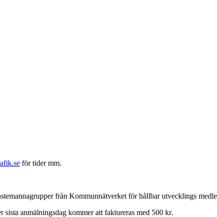
rafik.se
för tider mm.
jänstemannagrupper från Kommunnätverket för hållbar utvecklings me
er sista anmälningsdag kommer att faktureras med 500 kr
.