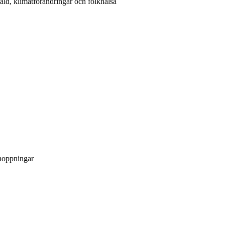
ld, klimatförändringar och folkhälsa
rhoppningar