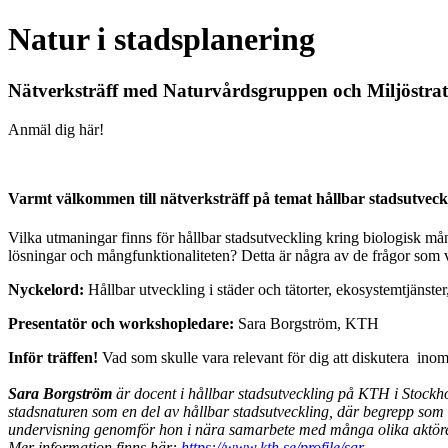
Natur i stadsplanering
Nätverksträff med Naturvårdsgruppen och Miljöstrat
Anmäl dig här!
Varmt välkommen till nätverksträff på temat hållbar stadsutveckl
Vilka utmaningar finns för hållbar stadsutveckling kring biologisk må
lösningar och mångfunktionaliteten? Detta är några av de frågor som 
Nyckelord:
Hållbar utveckling i städer och tätorter, ekosystemtjänster
Presentatör och workshopledare:
Sara Borgström, KTH
Inför träffen!
Vad som skulle vara relevant för dig att diskutera inom
Sara Borgström
är docent i hållbar stadsutveckling på KTH i Stock
stadsnaturen som en del av hållbar stadsutveckling, där begrepp som 
undervisning genomför hon i nära samarbete med många olika aktörer 
Mer information finns här:
https://www.kth.se/profile/sar...