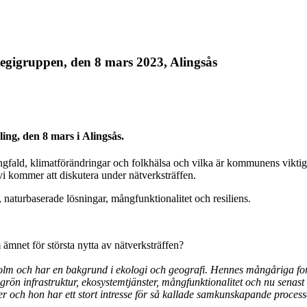
egigruppen, den 8 mars 2023, Alingsås
ing, den 8 mars i Alingsås.
ngfald, klimatförändringar och folkhälsa och vilka är kommunens viktig
vi kommer att diskutera under nätverksträffen.
, naturbaserade lösningar, mångfunktionalitet och resiliens.
 ämnet för största nytta av nätverksträffen?
holm och har en bakgrund i ekologi och geografi. Hennes mångåriga for
grön infrastruktur, ekosystemtjänster, mångfunktionalitet och nu senas
och hon har ett stort intresse för så kallade samkunskapande processer