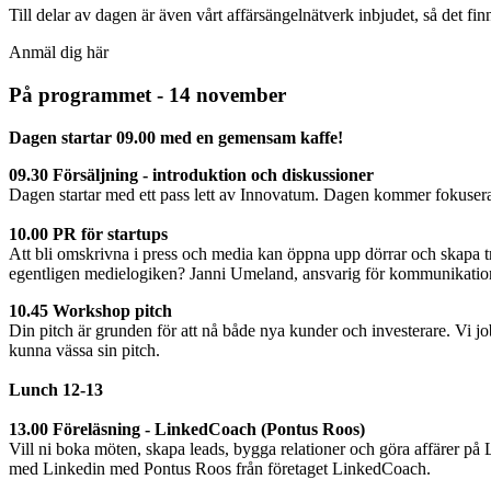
Till delar av dagen är även vårt affärsängelnätverk inbjudet, så det fi
Anmäl dig här
På programmet
- 14 november
Dagen startar 09.00 med en gemensam kaffe!
09.30 Försäljning - introduktion och diskussioner
Dagen startar med ett pass lett av Innovatum. Dagen kommer fokuseras p
10.00 PR för startups
Att bli omskrivna i press och media kan öppna upp dörrar och skapa t
egentligen medielogiken? Janni Umeland, ansvarig för kommunikation
10.45 Workshop pitch
Din pitch är grunden för att nå både nya kunder och investerare. Vi job
kunna vässa sin pitch.
Lunch 12-13
13.00 Föreläsning - LinkedCoach (Pontus Roos)
Vill ni boka möten, skapa leads, bygga relationer och göra affärer på
med Linkedin med Pontus Roos från företaget LinkedCoach.