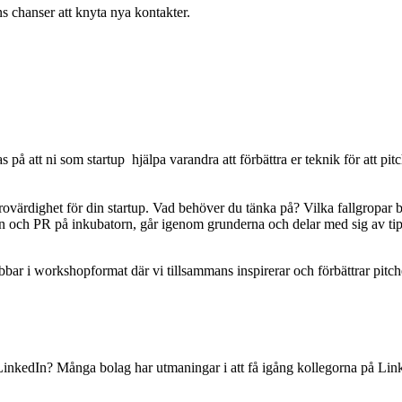
nns chanser att knyta nya kontakter.
å att ni som startup hjälpa varandra att förbättra er teknik för att pitc
rovärdighet för din startup. Vad behöver du tänka på? Vilka fallgropar 
 och PR på inkubatorn, går igenom grunderna och delar med sig av tips
bar i workshopformat där vi tillsammans inspirerar och förbättrar pitche
 LinkedIn? Många bolag har utmaningar i att få igång kollegorna på Link