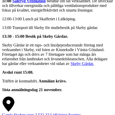
11:00
Saleryd Ventilation
berättar om sin verksamhet. De utvecklar
och tillverkar energisnåla och pålitliga ventilationsprodukter med
fokus på kvalitet, energieffektivitet och smarta lösningar.
12:00-13:00 Lunch på Skafferiet i Lidköping.
13:00 Transport till Skeby för studiebesök på Skeby gårdar.
13:30 - 15:00 Besök på Skeby Gårdar.
Skeby Gårdar är ett raps- och linoljeproducerande företag med
verksamhet i Skeby, vid foten av Kinnekulle i Västra Götaland.
Företaget ägs och drivs av 7 företagare som har många års
erfarenhet från lantbruket och livsmedelsbranschen. Alla delägare
har gårdar eller verksamheter vid sidan av
Skeby Gårdar.
Avslut runt 15:00.
Träffen är kostnadsfri.
Anmälan krävs.
Sista anmälningsdag 21 november.
Gamla Stadens torg 2
531 32
Lidköping
Sverige