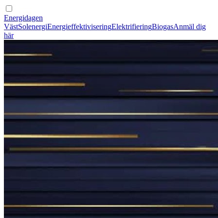
Energidagen
Väst
Solenergi
Energieffektivisering
Elektrifiering
Biogas
Anmäl dig
här