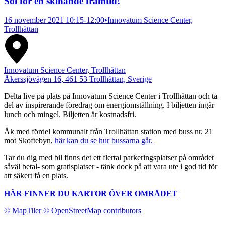
Sol för en skinande framtid!
16 november 2021 10:15-12:00
•
Innovatum Science Center,
Trollhättan
Innovatum Science Center, Trollhättan
Åkerssjövägen 16, 461 53 Trollhättan, Sverige
Delta live på plats på Innovatum Science Center i Trollhättan och ta
del av inspirerande föredrag om energiomställning. I biljetten ingår
lunch och mingel. Biljetten är kostnadsfri.
Åk med fördel kommunalt från Trollhättan station med buss nr. 21
mot Skoftebyn,
här kan du se hur bussarna går.
Tar du dig med bil finns det ett flertal parkeringsplatser på området
såväl betal- som gratisplatser - tänk dock på att vara ute i god tid för
att säkert få en plats.
HÄR FINNER DU KARTOR ÖVER OMRÅDET
© MapTiler
© OpenStreetMap contributors