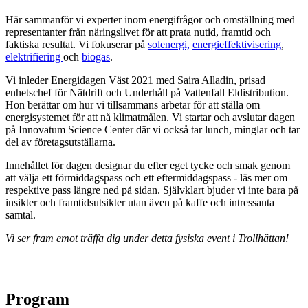
Här sammanför vi experter inom energifrågor och omställning med
representanter från näringslivet för att prata nutid, framtid och
faktiska resultat. Vi fokuserar på
solenergi,
energieffektivisering
,
elektrifiering
och
biogas
.
Vi inleder Energidagen Väst 2021 med Saira Alladin, prisad
enhetschef för Nätdrift och Underhåll på Vattenfall Eldistribution.
Hon berättar om hur vi tillsammans arbetar för att ställa om
energisystemet för att nå klimatmålen. Vi startar och avslutar dagen
på Innovatum Science Center där vi också tar lunch, minglar och tar
del av företagsutställarna.
Innehållet för dagen designar du efter eget tycke och smak genom
att välja ett förmiddagspass och ett eftermiddagspass - läs mer om
respektive pass längre ned på sidan. Självklart bjuder vi inte bara på
insikter och framtidsutsikter utan även på kaffe och intressanta
samtal.
Vi ser fram emot träffa dig under detta fysiska event i Trollhättan!
Program