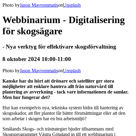
Photo by
Jason Mavrommatis
on
Unsplash
Webbinarium - Digitalisering
för skogsägare
- Nya verktyg för effektivare skogsförvaltning
8 oktober 2024 10:00-11:00
Photo by
Jason Mavrommatis
on
Unsplash
Kanske har du hört att drönare och satelliter ger stora
möjligheter att enklare hantera allt från naturvård till
planering av avverkning - tack vare informationen de samlar.
Men hur fungerar det?
Hur kan exempelvis nya, tekniska system bidra till hantering av
skogsskador, att fler plantor får bättre förutsättningar eller att den
som arbetar i skogen har en bra arbetsmiljö?
Smålands Skogs- och trästrategier bjuder tillsammans med
Skogsprogrammet Västra Götaland in till ett webbinarium i