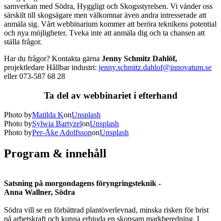
samverkan med Södra, Hyggligt och Skogsstyrelsen. Vi vänder oss
särskilt till skogsägare men välkomnar även andra intresserade att
anmäla sig. Vårt webbinarium kommer att beröra teknikens potential
och nya möjligheter. Tveka inte att anmäla dig och ta chansen att
ställa frågor.
Har du frågor? Kontakta gärna
Jenny Schmitz Dahlöf,
projektledare Hållbar industri:
jenny.schmitz.dahlof@innovatum.se
eller 073-587 68 28
Ta del av webbinariet i efterhand
Photo by
Matilda K
on
Unsplash
Photo by
Sylwia Bartyzel
on
Unsplash
Photo by
Per-Åke Adolfsson
on
Unsplash
Program & innehåll
Satsning på morgondagens föryngringsteknik -
Anna Wallner, Södra
Södra vill se en förbättrad plantöverlevnad, minska risken för brist
på arbetskraft och kunna erbjuda en skonsam markberedning. I