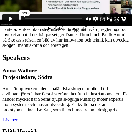
Drönare, artificiell intelligens, satelliter, laserdata, och digitalisering.
Ny teknik hjälper oss att få aktuell information om skogen så att vi
kan sköta skogen både smartare och enklare. Det behövs för det är
allt fler svåra frågor som skogsägare och skogssektorn behöver
hantera. Virkesinkomster, insektsangrepp, naturvård, regleringar och
mycket annat. I det här passet ger Daniel Thorell och Patrik André
på Skogsstyrelsen en bild av hur innovation och teknik kan utveckla
skogen, människorna och företagen.
Speakers
Anna Wallner
Projektledare, Södra
Anna är uppvuxen i den småländska skogen, utbildad till
civilingenjör och har flera års erfarenhet från industriautomation. Det
händer mycket när Södras djupa skogliga kunskap möter expertis
inom system- och maskinutveckling. Ett kvitto på det är
prototypmaskinen BraSatt, som till och med vunnit designpris.
Läs mer
Edith Heppich