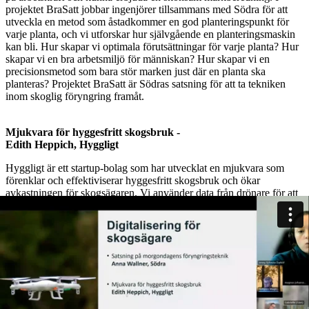
projektet BraSatt jobbar ingenjörer tillsammans med Södra för att
utveckla en metod som åstadkommer en god planteringspunkt för
varje planta, och vi utforskar hur självgående en planteringsmaskin
kan bli. Hur skapar vi optimala förutsättningar för varje planta? Hur
skapar vi en bra arbetsmiljö för människan? Hur skapar vi en
precisionsmetod som bara stör marken just där en planta ska
planteras? Projektet BraSatt är Södras satsning för att ta tekniken
inom skoglig föryngring framåt.
Mjukvara för hyggesfritt skogsbruk -
Edith Heppich, Hyggligt
Hyggligt är ett startup-bolag som har utvecklat en mjukvara som
förenklar och effektiviserar hyggesfritt skogsbruk och ökar
avkastningen för skogsägaren. Vi använder data från drönare för att
ta ut dimensioner på varje enskilt träd i ett bestånd och beräkna den
optimala avverkningen i beståndet. Därefter visualiseras de träd som
ska avverkas i ett system som körs i skördaren. Vi kommer att
berätta om vår tekniska lösning och hur den hjälper skogsägare att
bruka sina skogar på ett mer effektivt sätt.
Hur innovation och teknik kan utveckla skogen, människorna
och företagen - Daniel Thorell & Patrik André, Skogsstyrelsen